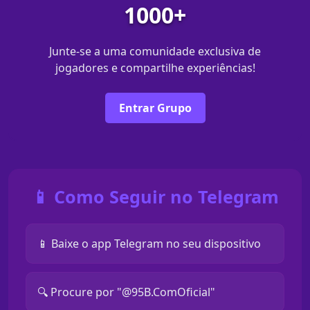
1000+
Junte-se a uma comunidade exclusiva de
jogadores e compartilhe experiências!
Entrar Grupo
📱 Como Seguir no Telegram
📱 Baixe o app Telegram no seu dispositivo
🔍 Procure por "@95B.ComOficial"