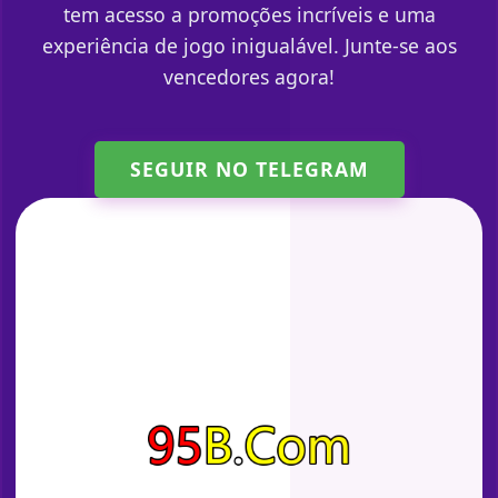
tem acesso a promoções incríveis e uma
experiência de jogo inigualável. Junte-se aos
vencedores agora!
SEGUIR NO TELEGRAM