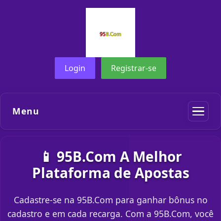
Login
Registrar-se
Menu
📱 95B.Com A Melhor
Plataforma de Apostas
Cadastre-se na 95B.Com para ganhar bônus no
cadastro e em cada recarga. Com a 95B.Com, você