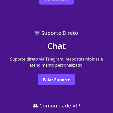
💬 Suporte Direto
Chat
Suporte direto via Telegram, respostas rápidas e
atendimento personalizado!
Falar Suporte
👥 Comunidade VIP