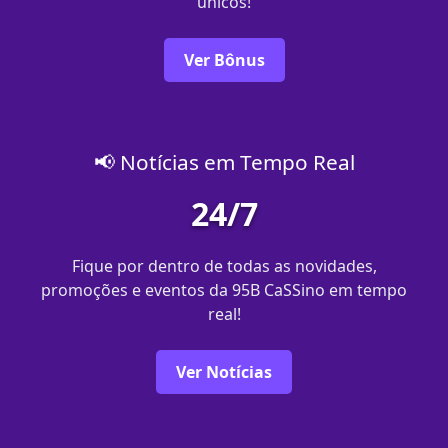
únicos!
Ver Bônus
📢 Notícias em Tempo Real
24/7
Fique por dentro de todas as novidades,
promoções e eventos da 95B CaSSino em tempo
real!
Ver Notícias