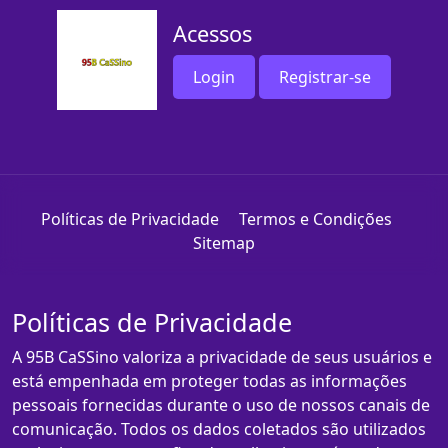
Acessos
Login
Registrar-se
Políticas de Privacidade
Termos e Condições
Sitemap
Políticas de Privacidade
A 95B CaSSino valoriza a privacidade de seus usuários e
está empenhada em proteger todas as informações
pessoais fornecidas durante o uso de nossos canais de
comunicação. Todos os dados coletados são utilizados