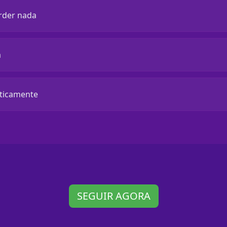
erder nada
a
aticamente
SEGUIR AGORA