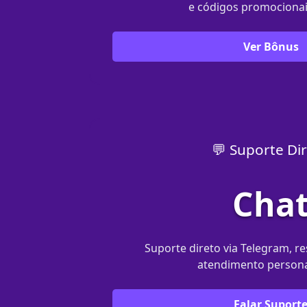
e códigos promocionai
Ver Bônus
💬 Suporte Di
Cha
Suporte direto via Telegram, r
atendimento persona
Falar Suport