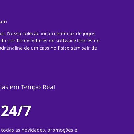
ram
ar. Nossa coleção inclui centenas de jogos
ido por fornecedores de software líderes no
adrenalina de um cassino físico sem sair de
cias em Tempo Real
24/7
e todas as novidades, promoções e