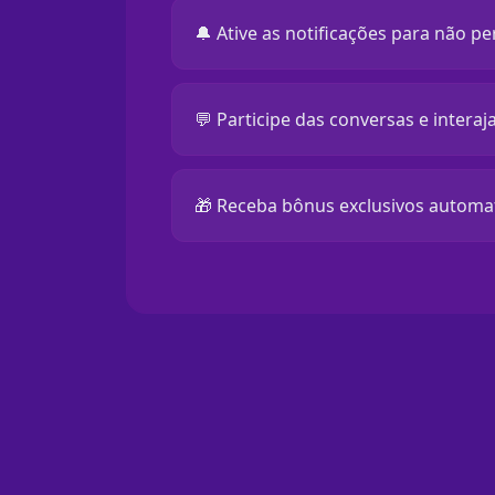
🔔 Ative as notificações para não p
💬 Participe das conversas e interaj
🎁 Receba bônus exclusivos autom