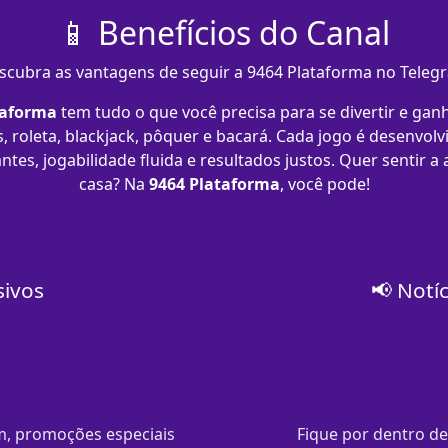
📱 Benefícios do Canal
scubra as vantagens de seguir a 9464 Plataforma no Teleg
taforma
tem tudo o que você precisa para se divertir e ganh
roleta, blackjack, pôquer e bacará. Cada jogo é desenvolv
es, jogabilidade fluida e resultados justos. Quer sentir a 
casa? Na
9464 Plataforma
, você pode!
sivos
📢 Notí
m, promoções especiais
Fique por dentro d