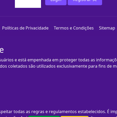
Políticas de Privacidade
Termos e Condições
Sitemap
de
 usuários e está empenhada em proteger todas as informaçõ
os coletados são utilizados exclusivamente para fins de m
eitar todas as regras e regulamentos estabelecidos. É im