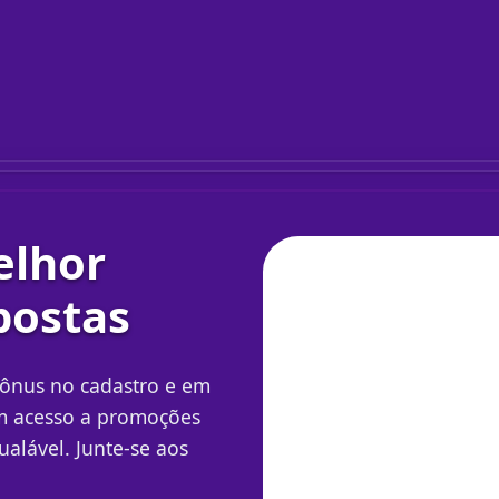
elhor
postas
bônus no cadastro e em
em acesso a promoções
ualável. Junte-se aos