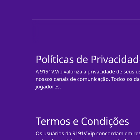
Políticas de Privacida
A 9191V.Vip valoriza a privacidade de seus
nossos canais de comunicação. Todos os dad
jogadores.
Termos e Condições
Os usuários da 9191V.Vip concordam em resp