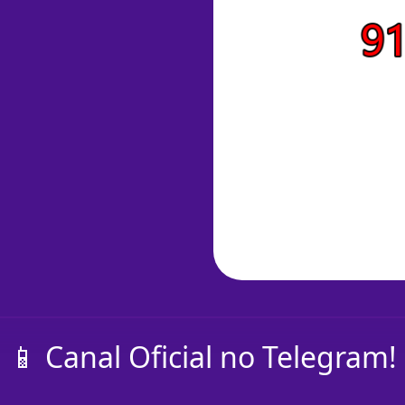
📱 Canal Oficial no Telegram!