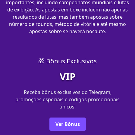
importantes, incluindo campeonatos mundiais e lutas
de exibição. As apostas em boxe incluem não apenas
resultados de lutas, mas também apostas sobre
número de rounds, método de vitória e até mesmo
apostas sobre se haverá nocaute.
🎁 Bônus Exclusivos
VIP
Receba bônus exclusivos do Telegram,
promoções especiais e códigos promocionais
únicos!
Ver Bônus