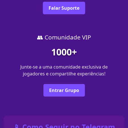
Falar Suporte
👥 Comunidade VIP
1000+
Junte-se a uma comunidade exclusiva de
jogadores e compartilhe experiências!
Entrar Grupo
📱 Como Seguir no Telegram