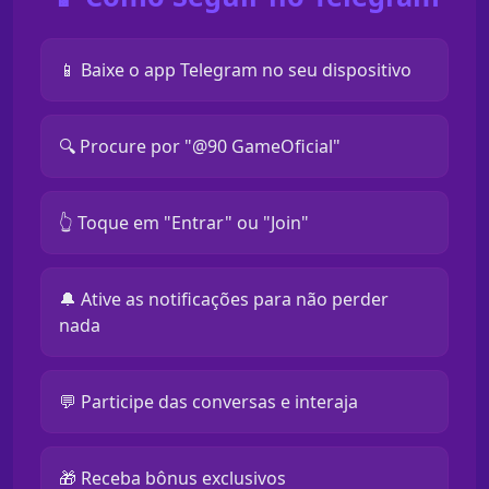
📱 Baixe o app Telegram no seu dispositivo
🔍 Procure por "@90 GameOficial"
👆 Toque em "Entrar" ou "Join"
🔔 Ative as notificações para não perder
nada
💬 Participe das conversas e interaja
🎁 Receba bônus exclusivos