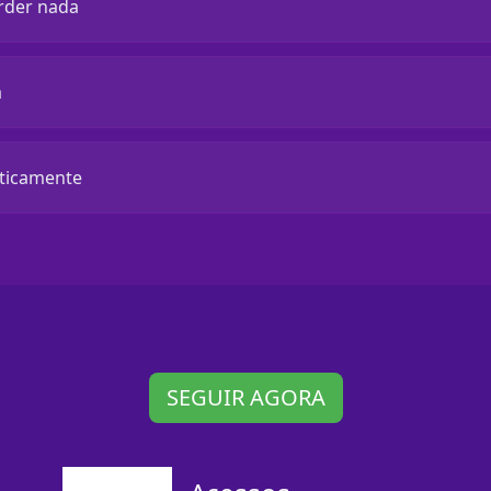
erder nada
a
aticamente
SEGUIR AGORA