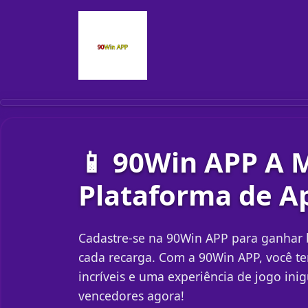
📱 90Win APP A 
Plataforma de A
Cadastre-se na 90Win APP para ganhar 
cada recarga. Com a 90Win APP, você t
incríveis e uma experiência de jogo inig
vencedores agora!