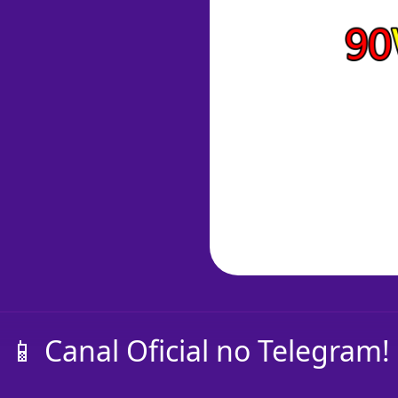
📱 Canal Oficial no Telegram!