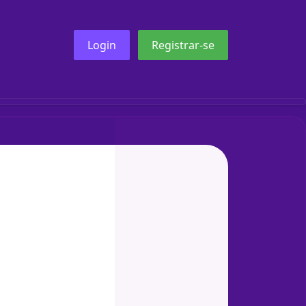
Login
Registrar-se