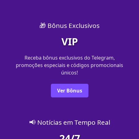
🎁 Bônus Exclusivos
VIP
Receba bônus exclusivos do Telegram,
promoções especiais e códigos promocionais
únicos!
Ver Bônus
📢 Notícias em Tempo Real
24/7