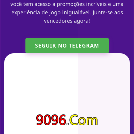
você tem acesso a promoções incríveis e uma
experiência de jogo inigualável. Junte-se aos
vencedores agora!
SEGUIR NO TELEGRAM