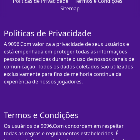
Políticas de Privacidade
Termos e Condições
Sitemap
Políticas de Privacidade
A 9096.Com valoriza a privacidade de seus usuários e
está empenhada em proteger todas as informações
pessoais fornecidas durante o uso de nossos canais de
comunicação. Todos os dados coletados são utilizados
exclusivamente para fins de melhoria contínua da
experiência de nossos jogadores.
Termos e Condições
Os usuários da 9096.Com concordam em respeitar
todas as regras e regulamentos estabelecidos. É