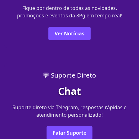
Fique por dentro de todas as novidades,
promoções e eventos da 8Pg em tempo real!
Ver Notícias
💬 Suporte Direto
Chat
Suporte direto via Telegram, respostas rápidas e
atendimento personalizado!
Falar Suporte