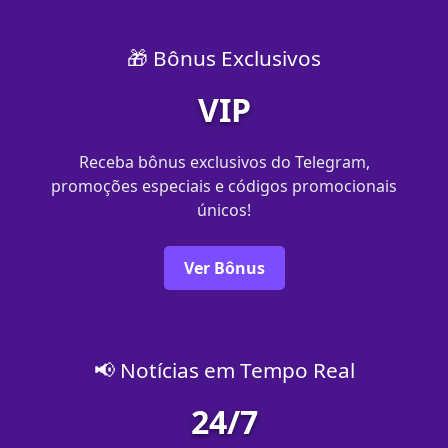
🎁 Bônus Exclusivos
VIP
Receba bônus exclusivos do Telegram,
promoções especiais e códigos promocionais
únicos!
Ver Bônus
📢 Notícias em Tempo Real
24/7