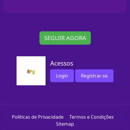
SEGUIR AGORA
Acessos
Login
Registrar-se
Políticas de Privacidade
Termos e Condições
Sitemap