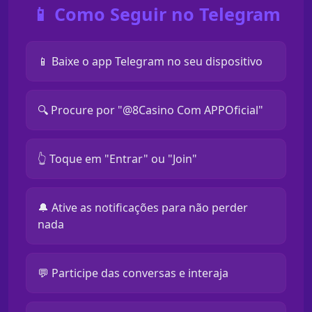
📱 Como Seguir no Telegram
📱 Baixe o app Telegram no seu dispositivo
🔍 Procure por "@8Casino Com APPOficial"
👆 Toque em "Entrar" ou "Join"
🔔 Ative as notificações para não perder
nada
💬 Participe das conversas e interaja