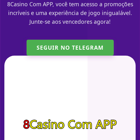
8Casino Com APP, você tem acesso a promoções
incríveis e uma experiência de jogo inigualável.
Junte-se aos vencedores agora!
SEGUIR NO TELEGRAM