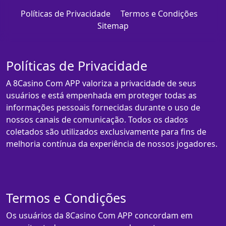
Políticas de Privacidade
Termos e Condições
Sitemap
Políticas de Privacidade
A 8Casino Com APP valoriza a privacidade de seus
usuários e está empenhada em proteger todas as
informações pessoais fornecidas durante o uso de
nossos canais de comunicação. Todos os dados
coletados são utilizados exclusivamente para fins de
melhoria contínua da experiência de nossos jogadores.
Termos e Condições
Os usuários da 8Casino Com APP concordam em