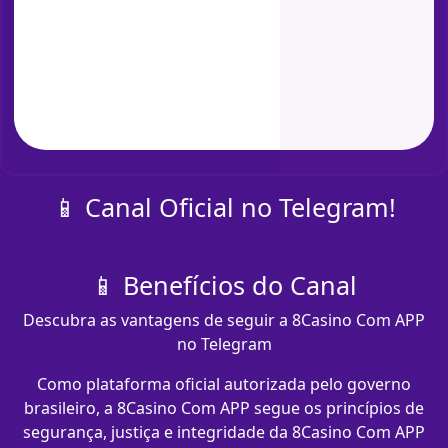
📱 Canal Oficial no Telegram!
📱 Benefícios do Canal
Descubra as vantagens de seguir a 8Casino Com APP
no Telegram
Como plataforma oficial autorizada pelo governo
brasileiro, a 8Casino Com APP segue os princípios de
segurança, justiça e integridade da 8Casino Com APP