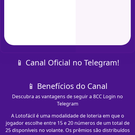
📱 Canal Oficial no Telegram!
📱 Benefícios do Canal
Descubra as vantagens de seguir a 8CC Login no
Telegram
A Lotofácil é uma modalidade de loteria em que o
jogador escolhe entre 15 e 20 números de um total de
25 disponíveis no volante. Os prêmios são distribuídos