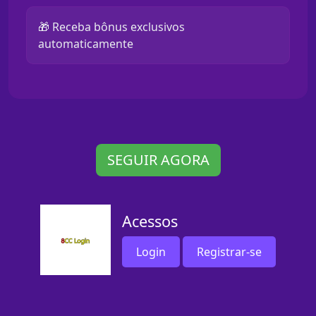
🎁 Receba bônus exclusivos
automaticamente
SEGUIR AGORA
Acessos
Login
Registrar-se