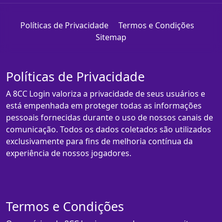
Políticas de Privacidade
Termos e Condições
Sitemap
Políticas de Privacidade
A 8CC Login valoriza a privacidade de seus usuários e
está empenhada em proteger todas as informações
pessoais fornecidas durante o uso de nossos canais de
comunicação. Todos os dados coletados são utilizados
exclusivamente para fins de melhoria contínua da
experiência de nossos jogadores.
Termos e Condições