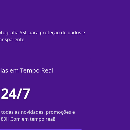
ptografia SSL para proteção de dados e
ransparente.
cias em Tempo Real
24/7
e todas as novidades, promoções e
 89H.Com em tempo real!