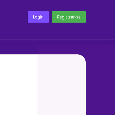
Login
Registrar-se