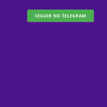
SEGUIR NO TELEGRAM