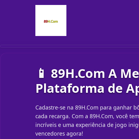
📱 89H.Com A Me
Plataforma de A
Cadastre-se na 89H.Com para ganhar b
cada recarga. Com a 89H.Com, você te
incríveis e uma experiência de jogo inig
vencedores agora!