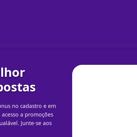
lhor
postas
ônus no cadastro e em
m acesso a promoções
ualável. Junte-se aos