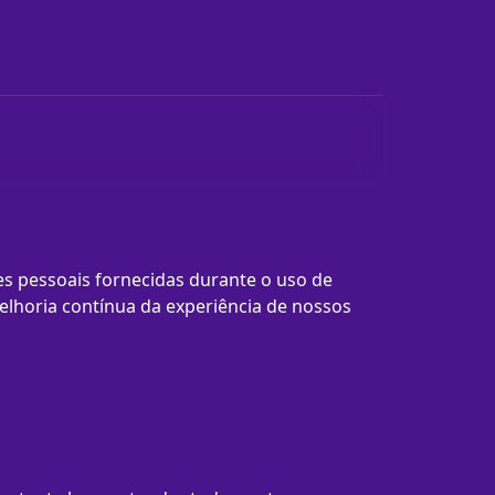
s pessoais fornecidas durante o uso de
elhoria contínua da experiência de nossos