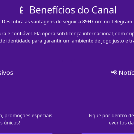
📱 Benefícios do Canal
Descubra as vantagens de seguir a 89H.Com no Telegram
a e confiável. Ela opera sob licença internacional, com cri
 de identidade para garantir um ambiente de jogo justo e t
sivos
📢 Notí
m, promoções especiais
Fique por dentro d
s únicos!
eventos da