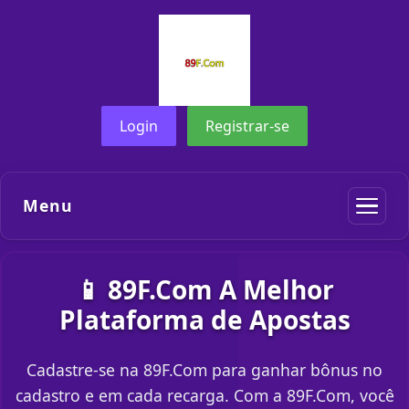
Login
Registrar-se
Menu
📱 89F.Com A Melhor
Plataforma de Apostas
Cadastre-se na 89F.Com para ganhar bônus no
cadastro e em cada recarga. Com a 89F.Com, você