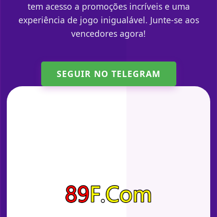
tem acesso a promoções incríveis e uma
experiência de jogo inigualável. Junte-se aos
vencedores agora!
SEGUIR NO TELEGRAM