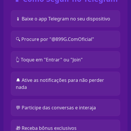
📱 Baixe o app Telegram no seu dispositivo
🔍 Procure por "@899G.ComOficial"
👆 Toque em "Entrar" ou "Join"
🔔 Ative as notificações para não perder
nada
💬 Participe das conversas e interaja
🎁 Receba bônus exclusivos