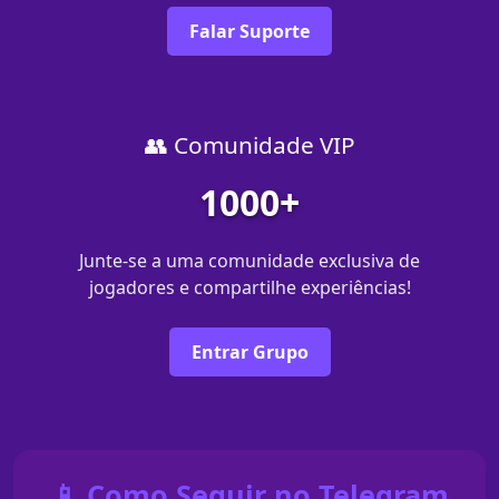
Falar Suporte
👥 Comunidade VIP
1000+
Junte-se a uma comunidade exclusiva de
jogadores e compartilhe experiências!
Entrar Grupo
📱 Como Seguir no Telegram