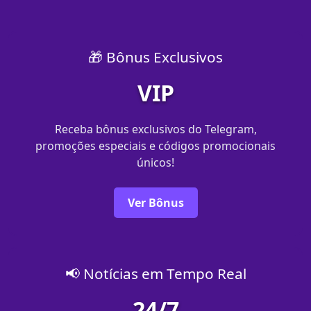
🎁 Bônus Exclusivos
VIP
Receba bônus exclusivos do Telegram,
promoções especiais e códigos promocionais
únicos!
Ver Bônus
📢 Notícias em Tempo Real
24/7