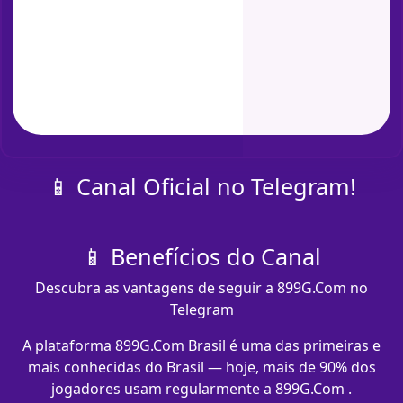
📱 Canal Oficial no Telegram!
📱 Benefícios do Canal
Descubra as vantagens de seguir a 899G.Com no
Telegram
A plataforma 899G.Com Brasil é uma das primeiras e
mais conhecidas do Brasil — hoje, mais de 90% dos
jogadores usam regularmente a 899G.Com .