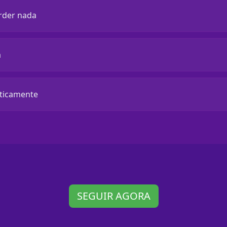
erder nada
a
aticamente
SEGUIR AGORA