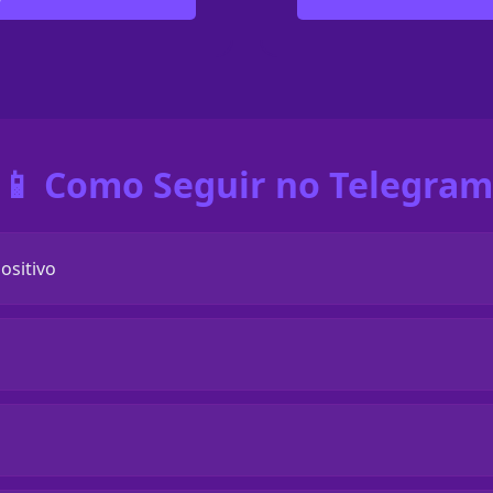
📱 Como Seguir no Telegram
ositivo