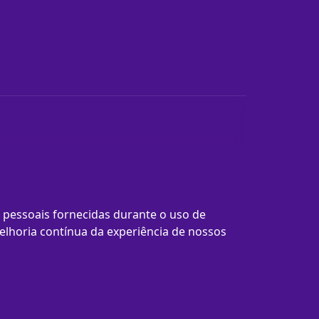
 pessoais fornecidas durante o uso de
elhoria contínua da experiência de nossos