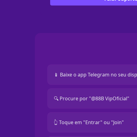
📱 Baixe o app Telegram no seu disp
🔍 Procure por "@88B VipOficial"
👆 Toque em "Entrar" ou "Join"