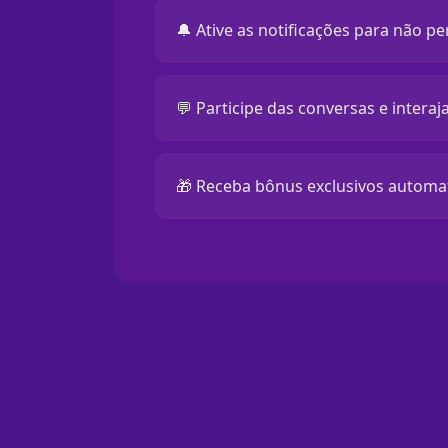
🔔 Ative as notificações para não p
💬 Participe das conversas e interaj
🎁 Receba bônus exclusivos autom