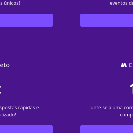
s únicos!
eventos d
reto
👥 
t
espostas rápidas e
Junte-se a uma com
lizado!
compa
e