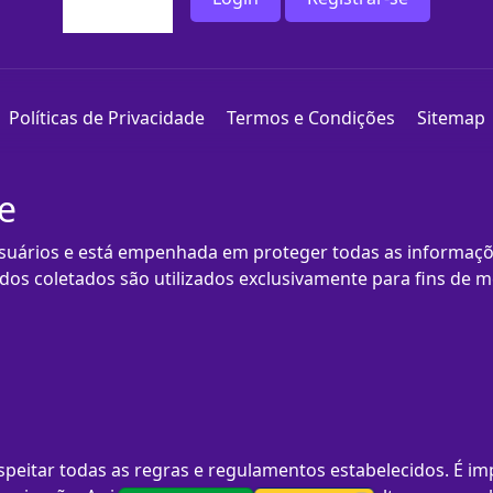
Políticas de Privacidade
Termos e Condições
Sitemap
de
 usuários e está empenhada em proteger todas as informaçõ
os coletados são utilizados exclusivamente para fins de m
eitar todas as regras e regulamentos estabelecidos. É im