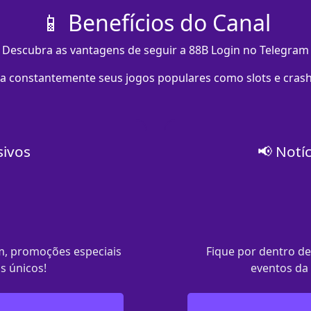
📱 Benefícios do Canal
Descubra as vantagens de seguir a 88B Login no Telegram
iza constantemente seus jogos populares como slots e cras
sivos
📢 Notí
m, promoções especiais
Fique por dentro d
s únicos!
eventos da