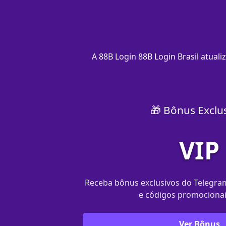
A 88B Login 88B Login Brasil atual
🎁 Bônus Exclu
VIP
Receba bônus exclusivos do Telegra
e códigos promocionai
Ver Bônus