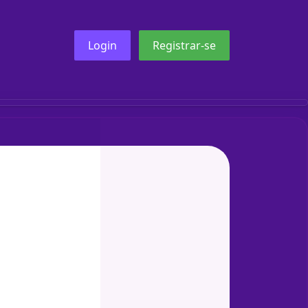
Login
Registrar-se