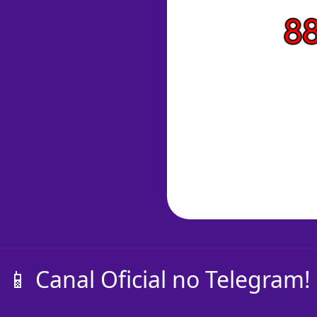
📱 Canal Oficial no Telegram!