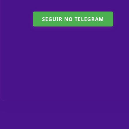
SEGUIR NO TELEGRAM