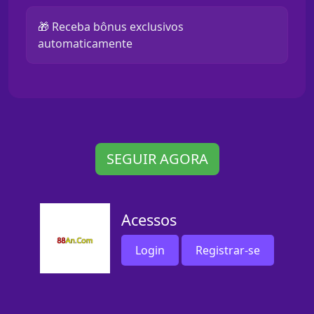
🎁 Receba bônus exclusivos
automaticamente
SEGUIR AGORA
Acessos
Login
Registrar-se