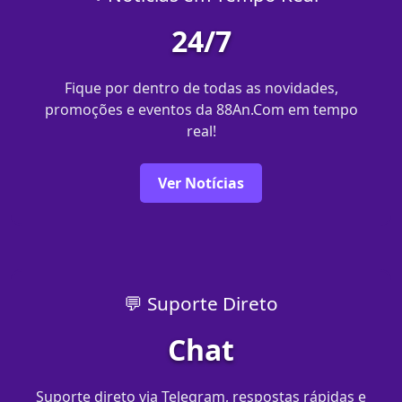
24/7
Fique por dentro de todas as novidades,
promoções e eventos da 88An.Com em tempo
real!
Ver Notícias
💬 Suporte Direto
Chat
Suporte direto via Telegram, respostas rápidas e