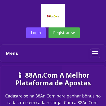
Login
Registrar-se
Menu
📱 88An.Com A Melhor
Plataforma de Apostas
Cadastre-se na 88An.Com para ganhar bônus no
cadastro e em cada recarga. Com a 88An.Com,