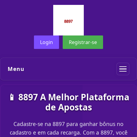
Login
Registrar-se
Menu
📱 8897 A Melhor Plataforma
de Apostas
Cadastre-se na 8897 para ganhar bônus no
cadastro e em cada recarga. Com a 8897, você