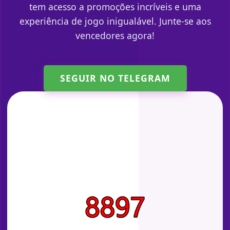
tem acesso a promoções incríveis e uma
experiência de jogo inigualável. Junte-se aos
vencedores agora!
SEGUIR NO TELEGRAM