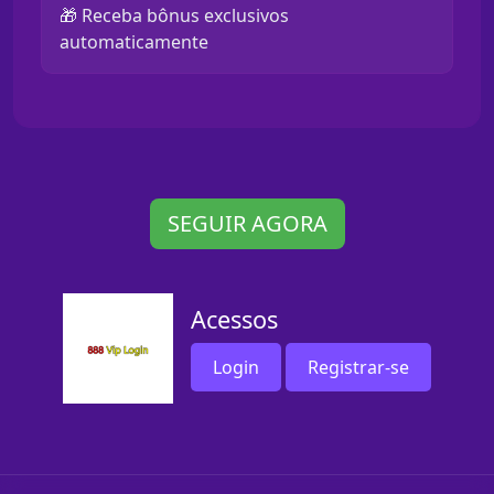
🎁 Receba bônus exclusivos
automaticamente
SEGUIR AGORA
Acessos
Login
Registrar-se