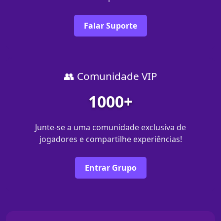
Falar Suporte
👥 Comunidade VIP
1000+
Junte-se a uma comunidade exclusiva de
jogadores e compartilhe experiências!
Entrar Grupo