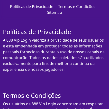
Políticas de Privacidade
Termos e Condições
Sitemap
Políticas de Privacidade
A 888 Vip Login valoriza a privacidade de seus usuários
e está empenhada em proteger todas as informações
pessoais fornecidas durante o uso de nossos canais de
comunicação. Todos os dados coletados são utilizados
exclusivamente para fins de melhoria contínua da
experiência de nossos jogadores.
Termos e Condições
Os usuários da 888 Vip Login concordam em respeitar