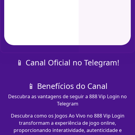
📱 Canal Oficial no Telegram!
📱 Benefícios do Canal
Descubra as vantagens de seguir a 888 Vip Login no
Telegram
Descubra como os Jogos Ao Vivo no 888 Vip Login
transformam a experiência de jogo online,
proporcionando interatividade, autenticidade e