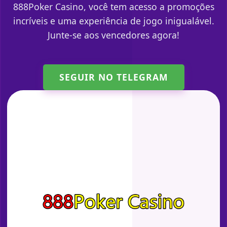
888Poker Casino, você tem acesso a promoções
incríveis e uma experiência de jogo inigualável.
Junte-se aos vencedores agora!
SEGUIR NO TELEGRAM