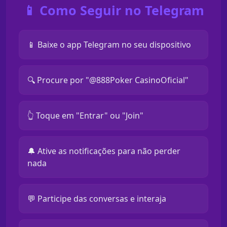
📱 Como Seguir no Telegram
📱 Baixe o app Telegram no seu dispositivo
🔍 Procure por "@888Poker CasinoOficial"
👆 Toque em "Entrar" ou "Join"
🔔 Ative as notificações para não perder
nada
💬 Participe das conversas e interaja