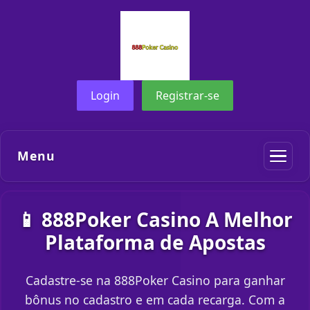
Login
Registrar-se
Menu
📱 888Poker Casino A Melhor
Plataforma de Apostas
Cadastre-se na 888Poker Casino para ganhar
bônus no cadastro e em cada recarga. Com a