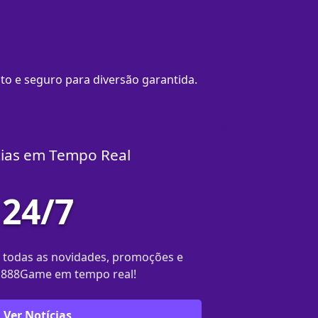
to e seguro para diversão garantida.
cias em Tempo Real
24/7
e todas as novidades, promoções e
 888Game em tempo real!
Ver Notícias