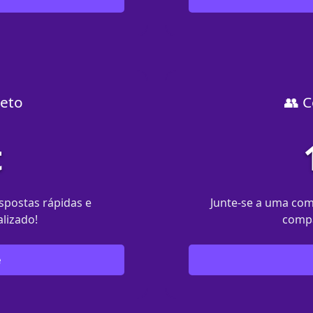
reto
👥 
t
espostas rápidas e
Junte-se a uma com
lizado!
compa
e