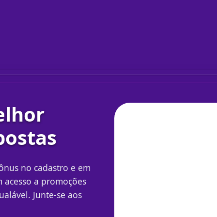
elhor
postas
ônus no cadastro e em
m acesso a promoções
ualável. Junte-se aos