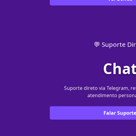
💬 Suporte Di
Cha
Suporte direto via Telegram, r
atendimento persona
Falar Suport