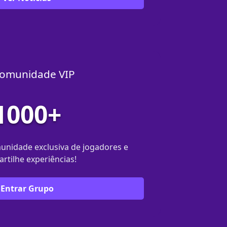
Comunidade VIP
1000+
unidade exclusiva de jogadores e
rtilhe experiências!
Entrar Grupo