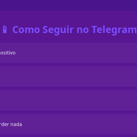
📱 Como Seguir no Telegram
ositivo
erder nada