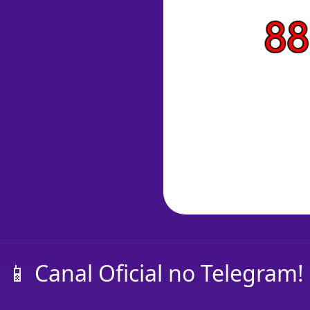
📱 Canal Oficial no Telegram!