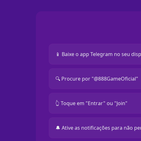
📱 Baixe o app Telegram no seu disp
🔍 Procure por "@888GameOficial"
👆 Toque em "Entrar" ou "Join"
🔔 Ative as notificações para não p