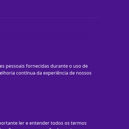
es pessoais fornecidas durante o uso de
elhoria contínua da experiência de nossos
ortante ler e entender todos os termos