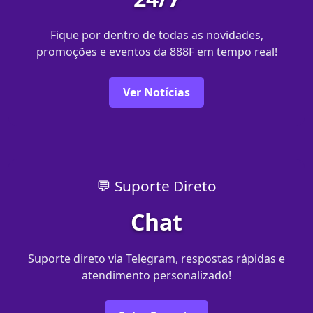
Fique por dentro de todas as novidades,
promoções e eventos da 888F em tempo real!
Ver Notícias
💬 Suporte Direto
Chat
Suporte direto via Telegram, respostas rápidas e
atendimento personalizado!