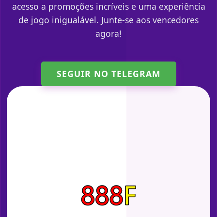
acesso a promoções incríveis e uma experiência
de jogo inigualável. Junte-se aos vencedores
agora!
SEGUIR NO TELEGRAM