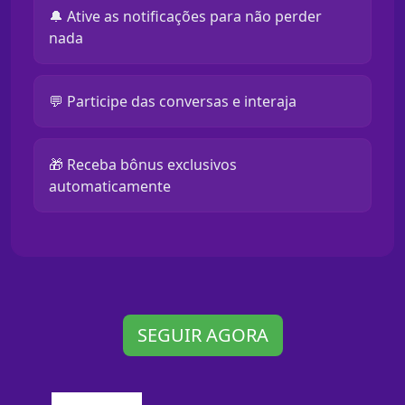
🔔 Ative as notificações para não perder
nada
💬 Participe das conversas e interaja
🎁 Receba bônus exclusivos
automaticamente
SEGUIR AGORA