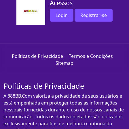
Acessos
Login
Registrar-se
Políticas de Privacidade
Termos e Condições
Sitemap
Políticas de Privacidade
A 888BB.Com valoriza a privacidade de seus usuários e
está empenhada em proteger todas as informações
pessoais fornecidas durante o uso de nossos canais de
comunicação. Todos os dados coletados são utilizados
exclusivamente para fins de melhoria contínua da