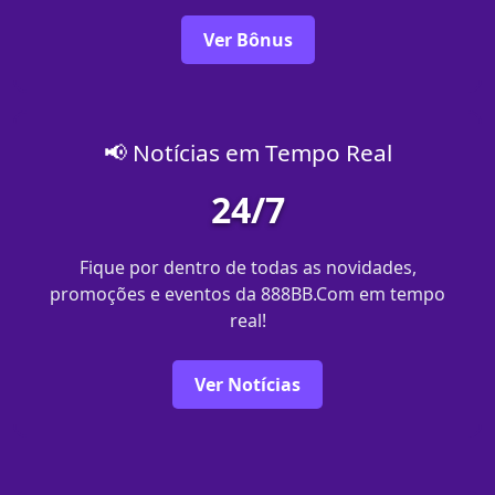
Ver Bônus
📢 Notícias em Tempo Real
24/7
Fique por dentro de todas as novidades,
promoções e eventos da 888BB.Com em tempo
real!
Ver Notícias