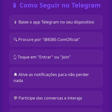
📱 Como Seguir no Telegram
📱 Baixe o app Telegram no seu dispositivo
🔍 Procure por "@8385 ComOficial"
👆 Toque em "Entrar" ou "Join"
🔔 Ative as notificações para não perder
nada
💬 Participe das conversas e interaja