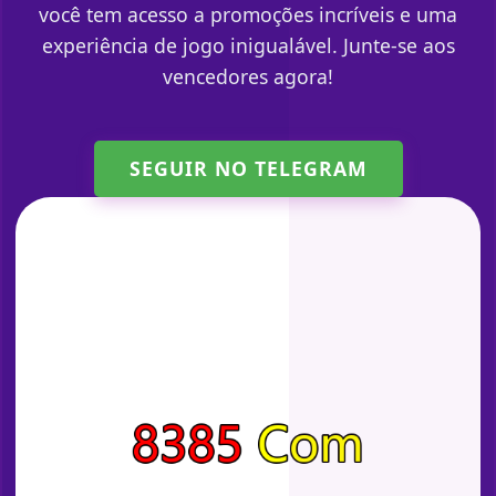
você tem acesso a promoções incríveis e uma
experiência de jogo inigualável. Junte-se aos
vencedores agora!
SEGUIR NO TELEGRAM