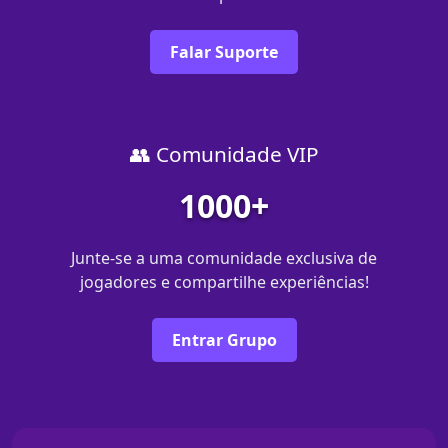
Falar Suporte
👥 Comunidade VIP
1000+
Junte-se a uma comunidade exclusiva de
jogadores e compartilhe experiências!
Entrar Grupo