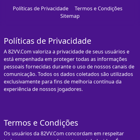
Políticas de Privacidade
Termos e Condições
Sitemap
Políticas de Privacidade
A 82VV.Com valoriza a privacidade de seus usuários e
está empenhada em proteger todas as informações
pessoais fornecidas durante o uso de nossos canais de
comunicação. Todos os dados coletados são utilizados
exclusivamente para fins de melhoria contínua da
experiência de nossos jogadores.
Termos e Condições
Os usuários da 82VV.Com concordam em respeitar