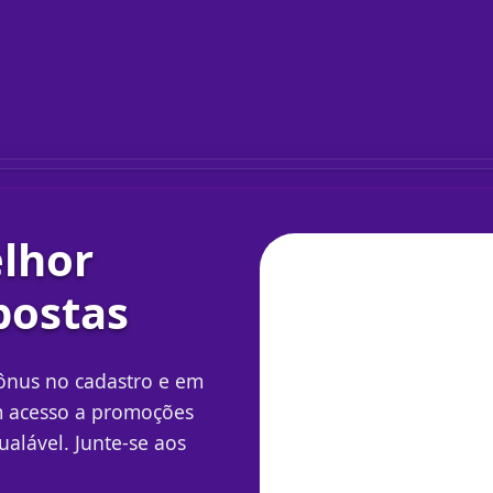
elhor
postas
bônus no cadastro e em
em acesso a promoções
ualável. Junte-se aos