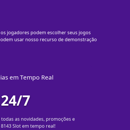
e os jogadores podem escolher seus jogos
m podem usar nosso recurso de demonstração
cias em Tempo Real
24/7
e todas as novidades, promoções e
 8143 Slot em tempo real!