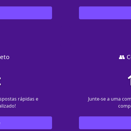
reto
👥 
t
espostas rápidas e
Junte-se a uma com
lizado!
compa
e