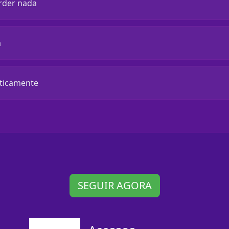
erder nada
a
aticamente
SEGUIR AGORA