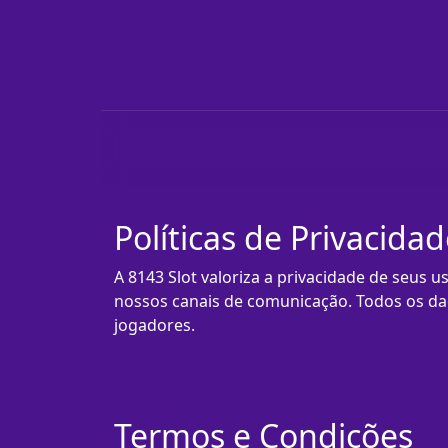
Políticas de Privacida
A 8143 Slot valoriza a privacidade de seus
nossos canais de comunicação. Todos os dad
jogadores.
Termos e Condições