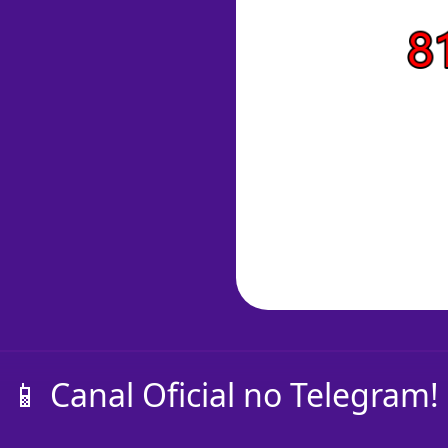
📱 Canal Oficial no Telegram!