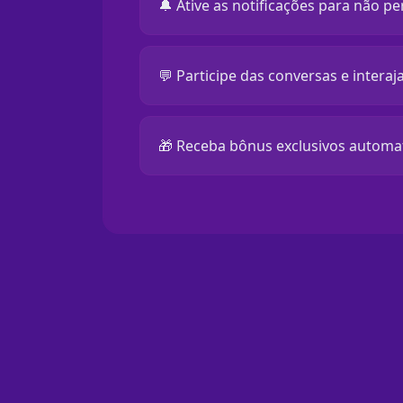
🔔 Ative as notificações para não p
💬 Participe das conversas e interaj
🎁 Receba bônus exclusivos autom