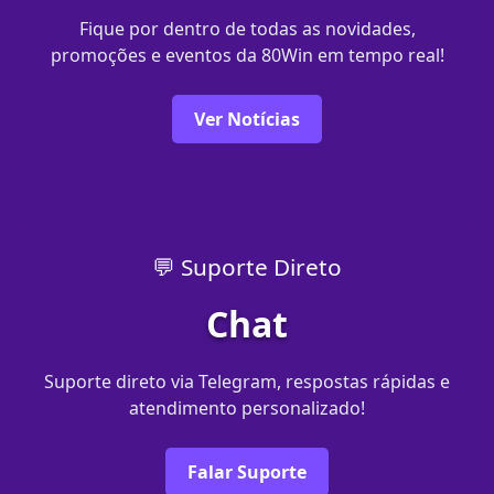
Fique por dentro de todas as novidades,
promoções e eventos da 80Win em tempo real!
Ver Notícias
💬 Suporte Direto
Chat
Suporte direto via Telegram, respostas rápidas e
atendimento personalizado!
Falar Suporte