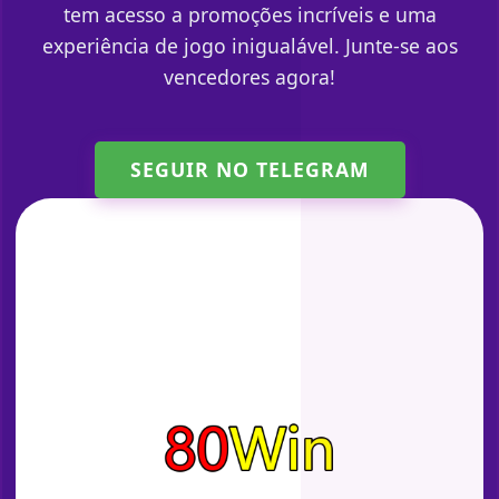
tem acesso a promoções incríveis e uma
experiência de jogo inigualável. Junte-se aos
vencedores agora!
SEGUIR NO TELEGRAM