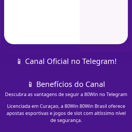
📱 Canal Oficial no Telegram!
📱 Benefícios do Canal
Descubra as vantagens de seguir a 80Win no Telegram
Licenciada em Curaçao, a 80Win 80Win Brasil oferece
apostas esportivas e jogos de slot com altíssimo nível
de segurança.