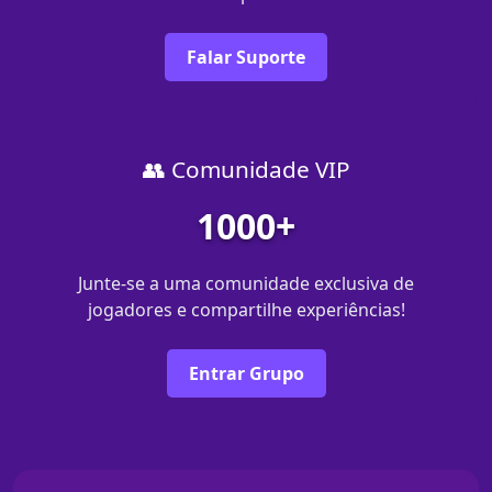
Falar Suporte
👥 Comunidade VIP
1000+
Junte-se a uma comunidade exclusiva de
jogadores e compartilhe experiências!
Entrar Grupo