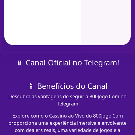
📱 Canal Oficial no Telegram!
📱 Benefícios do Canal
Descubra as vantagens de seguir a 800Jogo.Com no
Telegram
Explore como o Cassino ao Vivo do 800Jogo.Com
proporciona uma experiência imersiva e envolvente
com dealers reais, uma variedade de jogos e a