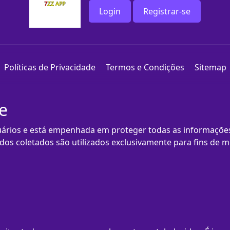
Login
Registrar-se
Políticas de Privacidade
Termos e Condições
Sitemap
de
suários e está empenhada em proteger todas as informaçõe
os coletados são utilizados exclusivamente para fins de m