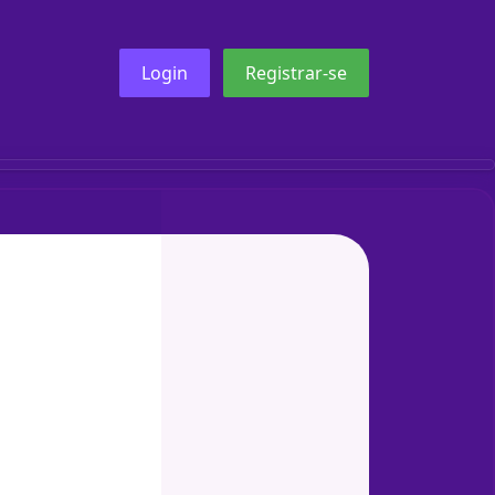
Login
Registrar-se