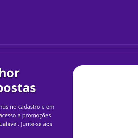
lhor
postas
nus no cadastro e em
 acesso a promoções
ualável. Junte-se aos