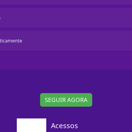
a
aticamente
SEGUIR AGORA
Acessos