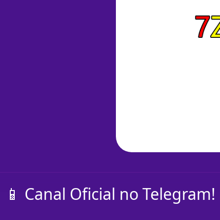
📱 Canal Oficial no Telegram!