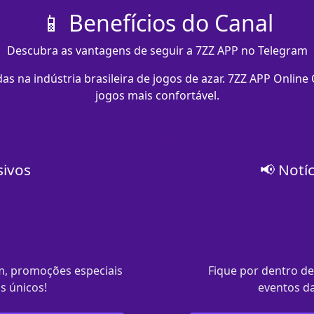
📱 Benefícios do Canal
Descubra as vantagens de seguir a 7ZZ APP no Telegram
s na indústria brasileira de jogos de azar. 7ZZ APP Online
jogos mais confortável.
sivos
📢 Notí
m, promoções especiais
Fique por dentro d
s únicos!
eventos d