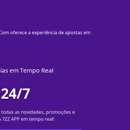
 Com oferece a experiência de apostas em
cias em Tempo Real
24/7
e todas as novidades, promoções e
a 7ZZ APP em tempo real!