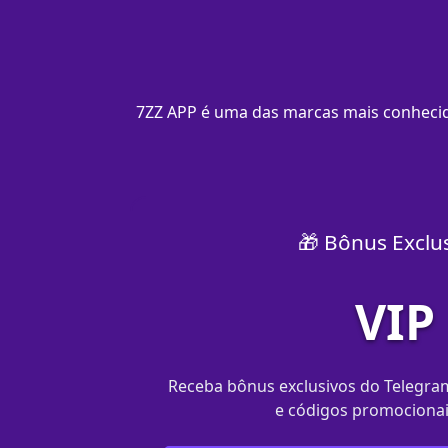
7ZZ APP é uma das marcas mais conhecida
🎁 Bônus Exclu
VIP
Receba bônus exclusivos do Telegra
e códigos promocionai