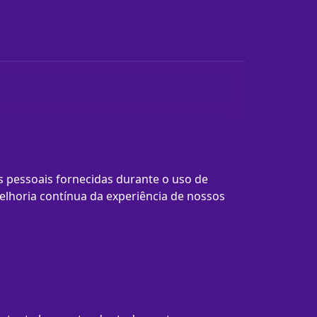
s pessoais fornecidas durante o uso de
elhoria contínua da experiência de nossos