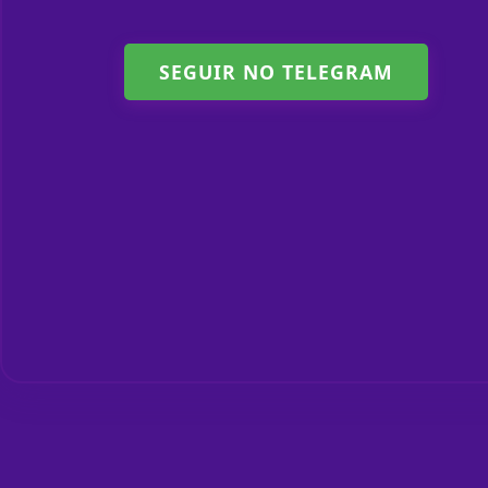
SEGUIR NO TELEGRAM