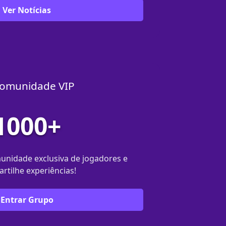
Ver Notícias
Comunidade VIP
1000+
unidade exclusiva de jogadores e
rtilhe experiências!
Entrar Grupo