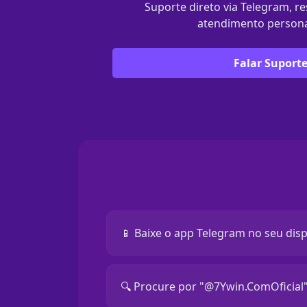
Suporte direto via Telegram, r
atendimento persona
Falar Suport
📱 Baixe o app Telegram no seu disp
🔍 Procure por "@7Ywin.ComOficial