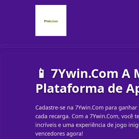
📱 7Ywin.Com A 
Plataforma de A
Cadastre-se na 7Ywin.Com para ganhar
cada recarga. Com a 7Ywin.Com, você 
incríveis e uma experiência de jogo inig
vencedores agora!