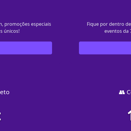
m, promoções especiais
Fique por dentro d
s únicos!
eventos da 
reto
👥 
t