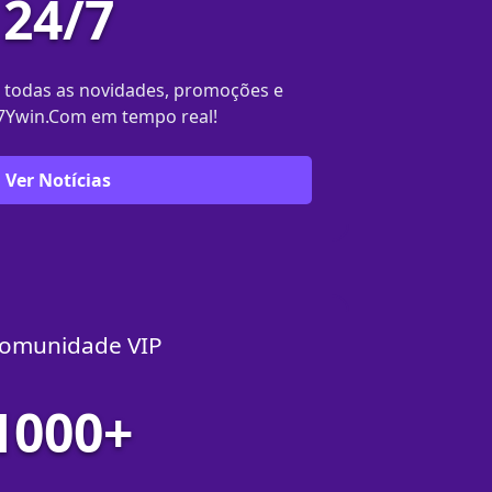
24/7
e todas as novidades, promoções e
7Ywin.Com em tempo real!
Ver Notícias
Comunidade VIP
1000+