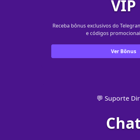
VIP
Receba bônus exclusivos do Telegra
e códigos promocionai
Ver Bônus
💬 Suporte Di
Cha