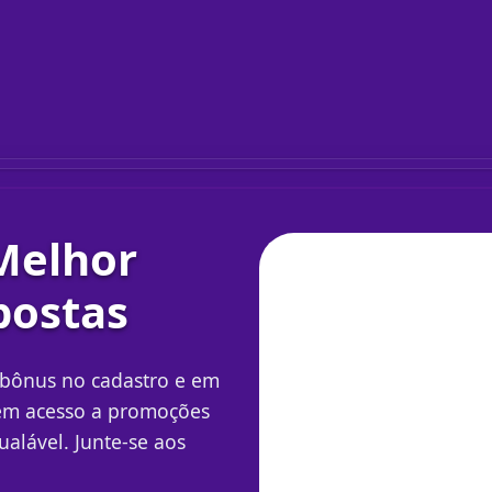
Melhor
postas
 bônus no cadastro e em
tem acesso a promoções
ualável. Junte-se aos