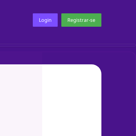
Login
Registrar-se