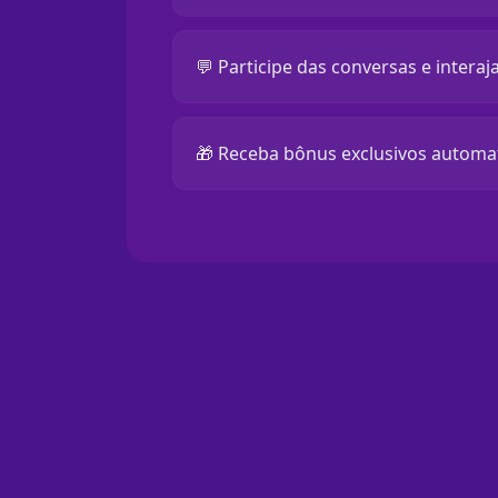
💬 Participe das conversas e interaj
🎁 Receba bônus exclusivos autom