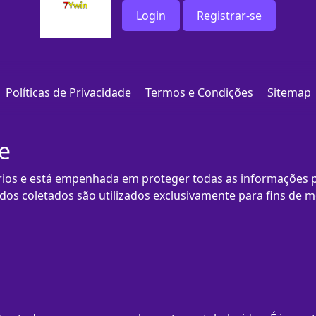
Login
Registrar-se
Políticas de Privacidade
Termos e Condições
Sitemap
de
ários e está empenhada em proteger todas as informações 
os coletados são utilizados exclusivamente para fins de m