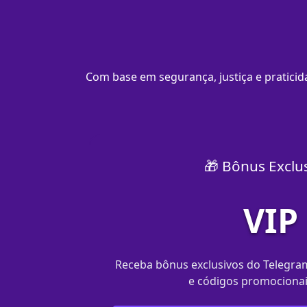
Com base em segurança, justiça e praticid
🎁 Bônus Exclu
VIP
Receba bônus exclusivos do Telegra
e códigos promocionai