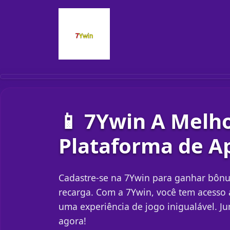
📱 7Ywin A Melh
Plataforma de A
Cadastre-se na 7Ywin para ganhar bônu
recarga. Com a 7Ywin, você tem acesso 
uma experiência de jogo inigualável. J
agora!