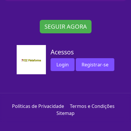
SEGUIR AGORA
Acessos
Login
Registrar-se
Políticas de Privacidade
Termos e Condições
Sitemap