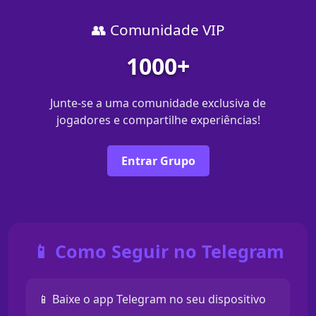
👥 Comunidade VIP
1000+
Junte-se a uma comunidade exclusiva de
jogadores e compartilhe experiências!
Entrar Grupo
📱 Como Seguir no Telegram
📱 Baixe o app Telegram no seu dispositivo