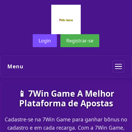
Login
Registrar-se
Menu
📱 7Win Game A Melhor
Plataforma de Apostas
Cadastre-se na 7Win Game para ganhar bônus no
cadastro e em cada recarga. Com a 7Win Game,