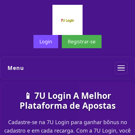
Login
Registrar-se
Menu
📱 7U Login A Melhor
Plataforma de Apostas
Cadastre-se na 7U Login para ganhar bônus no
cadastro e em cada recarga. Com a 7U Login, você