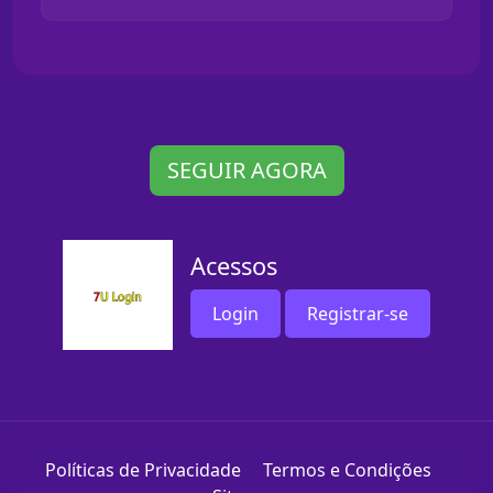
SEGUIR AGORA
Acessos
Login
Registrar-se
Políticas de Privacidade
Termos e Condições