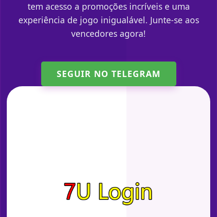
tem acesso a promoções incríveis e uma
experiência de jogo inigualável. Junte-se aos
vencedores agora!
SEGUIR NO TELEGRAM