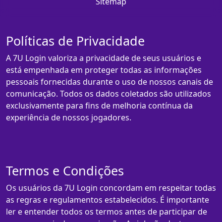
Sitemap
Políticas de Privacidade
A 7U Login valoriza a privacidade de seus usuários e
está empenhada em proteger todas as informações
pessoais fornecidas durante o uso de nossos canais de
comunicação. Todos os dados coletados são utilizados
exclusivamente para fins de melhoria contínua da
experiência de nossos jogadores.
Termos e Condições
Os usuários da 7U Login concordam em respeitar todas
as regras e regulamentos estabelecidos. É importante
ler e entender todos os termos antes de participar de