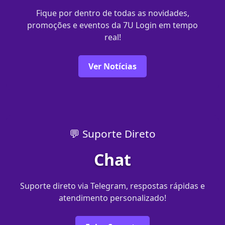
Fique por dentro de todas as novidades,
promoções e eventos da 7U Login em tempo
real!
Ver Notícias
💬 Suporte Direto
Chat
Suporte direto via Telegram, respostas rápidas e
atendimento personalizado!