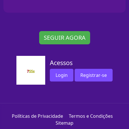
SEGUIR AGORA
Acessos
Login
Registrar-se
Políticas de Privacidade
Termos e Condições
Sitemap