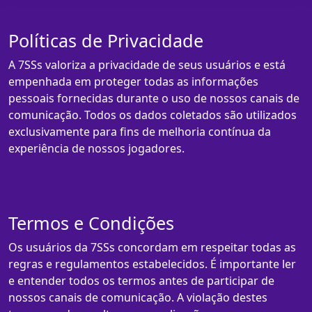
Políticas de Privacidade
A 7SSs valoriza a privacidade de seus usuários e está
empenhada em proteger todas as informações
pessoais fornecidas durante o uso de nossos canais de
comunicação. Todos os dados coletados são utilizados
exclusivamente para fins de melhoria contínua da
experiência de nossos jogadores.
Termos e Condições
Os usuários da 7SSs concordam em respeitar todas as
regras e regulamentos estabelecidos. É importante ler
e entender todos os termos antes de participar de
nossos canais de comunicação. A violação destes