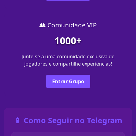
👥 Comunidade VIP
1000+
Junte-se a uma comunidade exclusiva de
jogadores e compartilhe experiências!
Entrar Grupo
📱 Como Seguir no Telegram