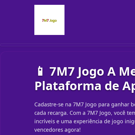
📱 7M7 Jogo A M
Plataforma de A
Cadastre-se na 7M7 Jogo para ganhar b
cada recarga. Com a 7M7 Jogo, você te
incríveis e uma experiência de jogo inig
vencedores agora!