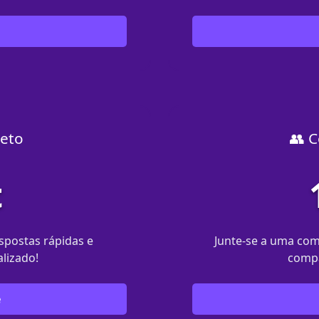
reto
👥 
t
espostas rápidas e
Junte-se a uma com
lizado!
compa
e