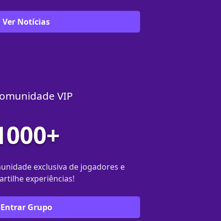
Ver Notícias
Comunidade VIP
1000+
unidade exclusiva de jogadores e
rtilhe experiências!
Entrar Grupo