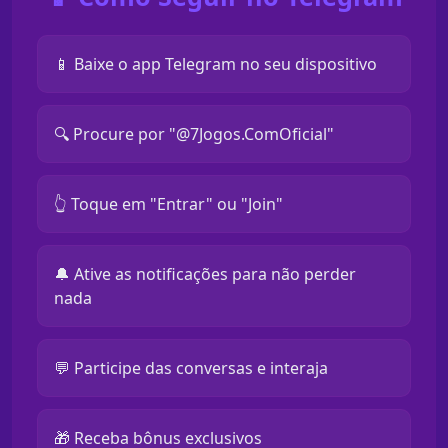
📱 Baixe o app Telegram no seu dispositivo
🔍 Procure por "@7Jogos.ComOficial"
👆 Toque em "Entrar" ou "Join"
🔔 Ative as notificações para não perder
nada
💬 Participe das conversas e interaja
🎁 Receba bônus exclusivos