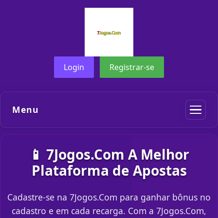
Login
Registrar-se
Menu
📱 7Jogos.Com A Melhor
Plataforma de Apostas
Cadastre-se na 7Jogos.Com para ganhar bônus no
cadastro e em cada recarga. Com a 7Jogos.Com,