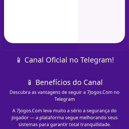
📱 Canal Oficial no Telegram!
📱 Benefícios do Canal
Descubra as vantagens de seguir a 7Jogos.Com no
Telegram
A 7Jogos.Com leva muito a sério a segurança do
jogador — a plataforma segue melhorando seus
sistemas para garantir total tranquilidade.