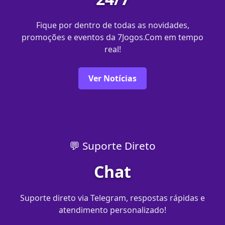
Fique por dentro de todas as novidades,
promoções e eventos da 7Jogos.Com em tempo
real!
Ver Notícias
💬 Suporte Direto
Chat
Suporte direto via Telegram, respostas rápidas e
atendimento personalizado!