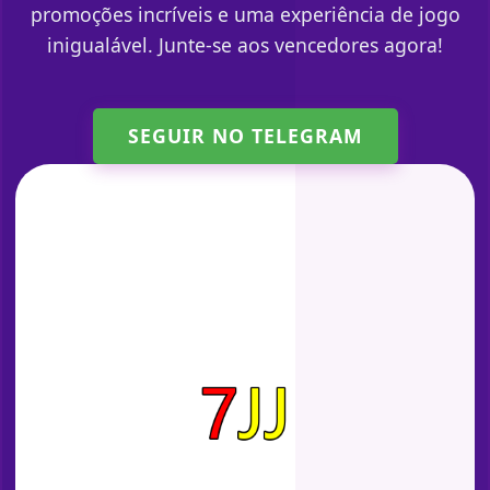
promoções incríveis e uma experiência de jogo
inigualável. Junte-se aos vencedores agora!
SEGUIR NO TELEGRAM