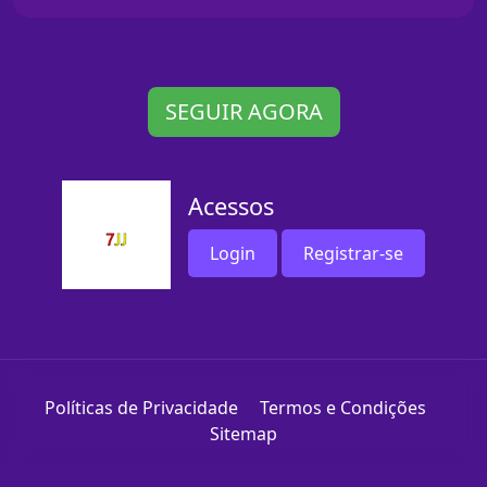
SEGUIR AGORA
Acessos
Login
Registrar-se
Políticas de Privacidade
Termos e Condições
Sitemap