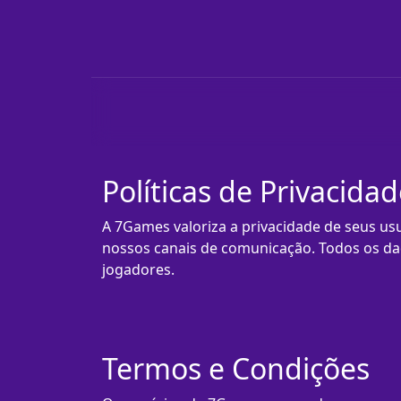
Políticas de Privacida
A 7Games valoriza a privacidade de seus u
nossos canais de comunicação. Todos os dad
jogadores.
Termos e Condições