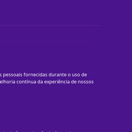
 pessoais fornecidas durante o uso de
elhoria contínua da experiência de nossos