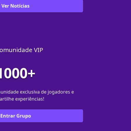
Ver Notícias
Comunidade VIP
1000+
unidade exclusiva de jogadores e
rtilhe experiências!
Entrar Grupo