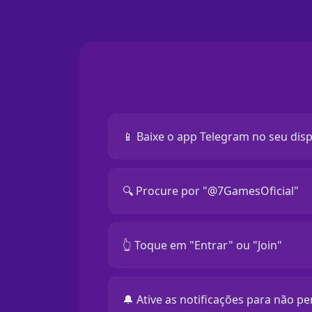
📱 Baixe o app Telegram no seu disp
🔍 Procure por "@7GamesOficial"
👆 Toque em "Entrar" ou "Join"
🔔 Ative as notificações para não p