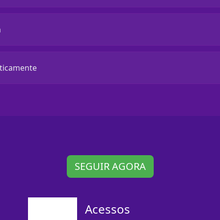
a
aticamente
SEGUIR AGORA
Acessos