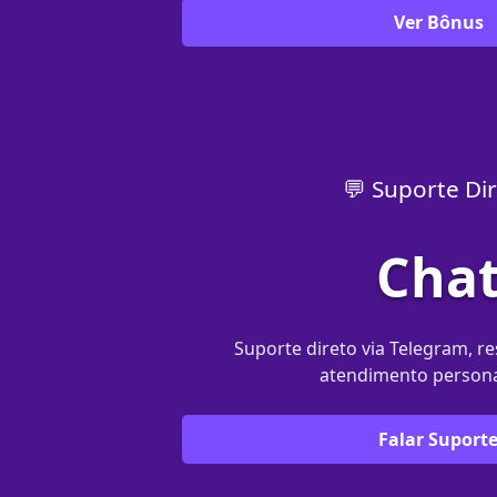
Ver Bônus
💬 Suporte Di
Cha
Suporte direto via Telegram, r
atendimento persona
Falar Suport