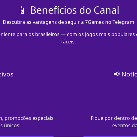
📱 Benefícios do Canal
Descubra as vantagens de seguir a 7Games no Telegram
iente para os brasileiros — com os jogos mais populares d
fáceis.
sivos
📢 Notí
m, promoções especiais
Fique por dentro d
s únicos!
eventos d