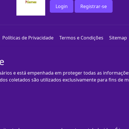
Login
Registrar-se
Políticas de Privacidade
Termos e Condições
Sitemap
de
suários e está empenhada em proteger todas as informações
os coletados são utilizados exclusivamente para fins de m