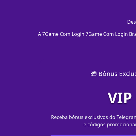
Des
A 7Game Com Login 7Game Com Login Brasil
🎁 Bônus Exclu
VIP
Receba bônus exclusivos do Telegra
e códigos promocionai