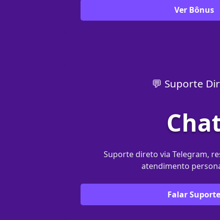
Ver Bônus
💬 Suporte Di
Cha
Suporte direto via Telegram, r
atendimento persona
Falar Suport