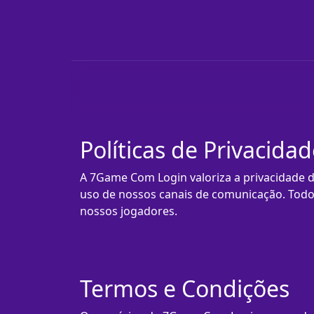
Políticas de Privacida
A 7Game Com Login valoriza a privacidade 
uso de nossos canais de comunicação. Todos
nossos jogadores.
Termos e Condições