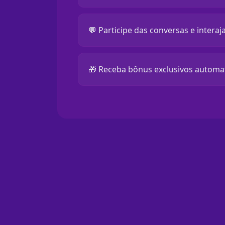
💬 Participe das conversas e interaj
🎁 Receba bônus exclusivos autom