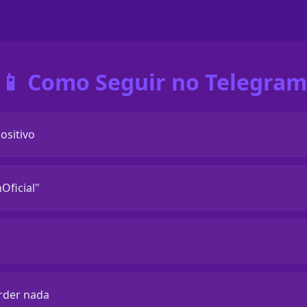
📱 Como Seguir no Telegram
ositivo
Oficial"
erder nada