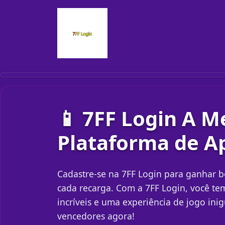
📱 7FF Login A M
Plataforma de A
Cadastre-se na 7FF Login para ganhar 
cada recarga. Com a 7FF Login, você t
incríveis e uma experiência de jogo inig
vencedores agora!