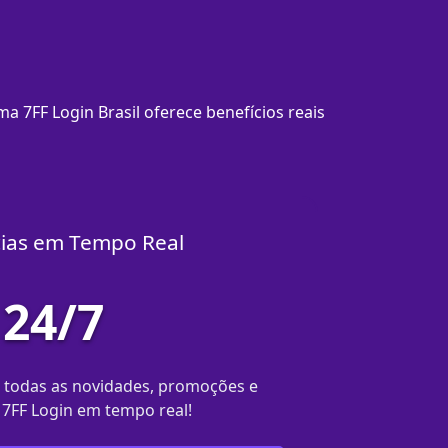
a 7FF Login Brasil oferece benefícios reais
cias em Tempo Real
24/7
e todas as novidades, promoções e
 7FF Login em tempo real!