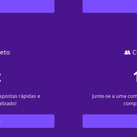
reto
👥 
t
espostas rápidas e
Junte-se a uma com
lizado!
compa
e