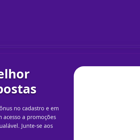
elhor
postas
bônus no cadastro e em
em acesso a promoções
ualável. Junte-se aos