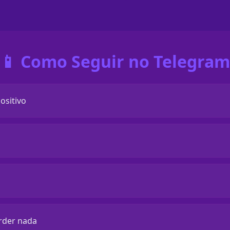
📱 Como Seguir no Telegram
ositivo
erder nada