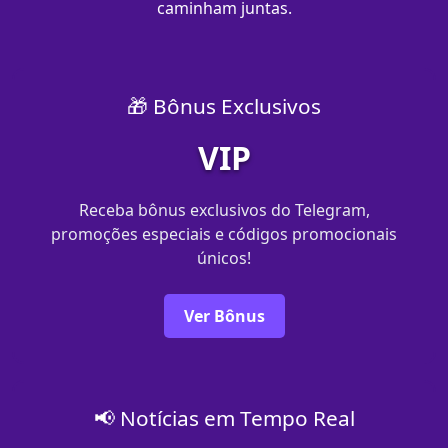
caminham juntas.
🎁 Bônus Exclusivos
VIP
Receba bônus exclusivos do Telegram,
promoções especiais e códigos promocionais
únicos!
Ver Bônus
📢 Notícias em Tempo Real