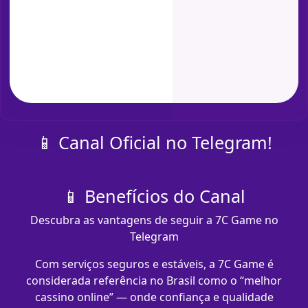
📱 Canal Oficial no Telegram!
📱 Benefícios do Canal
Descubra as vantagens de seguir a 7C Game no
Telegram
Com serviços seguros e estáveis, a 7C Game é
considerada referência no Brasil como o “melhor
cassino online” — onde confiança e qualidade