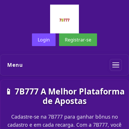
Login
Registrar-se
Menu
📱 7B777 A Melhor Plataforma
de Apostas
Cadastre-se na 7B777 para ganhar bônus no
cadastro e em cada recarga. Com a 7B777, você