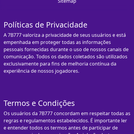
Sitemap
Políticas de Privacidade
A 7B777 valoriza a privacidade de seus usuários e está
empenhada em proteger todas as informações
pessoais fornecidas durante o uso de nossos canais de
comunicação. Todos os dados coletados são utilizados
exclusivamente para fins de melhoria contínua da
experiência de nossos jogadores.
Termos e Condições
Os usuários da 7B777 concordam em respeitar todas as
regras e regulamentos estabelecidos. É importante ler
e entender todos os termos antes de participar de