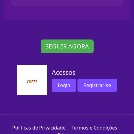
SEGUIR AGORA
Acessos
Login
Registrar-se
Políticas de Privacidade
Termos e Condições