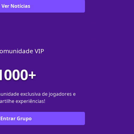
Ver Notícias
Comunidade VIP
1000+
unidade exclusiva de jogadores e
rtilhe experiências!
Entrar Grupo