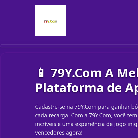
📱 79Y.Com A Me
Plataforma de A
Cadastre-se na 79Y.Com para ganhar bô
cada recarga. Com a 79Y.Com, você tem
incríveis e uma experiência de jogo inig
vencedores agora!