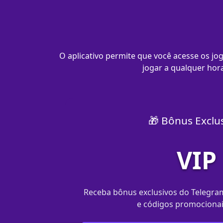
O aplicativo permite que você acesse os j
jogar a qualquer hor
🎁 Bônus Exclu
VIP
Receba bônus exclusivos do Telegra
e códigos promocionai