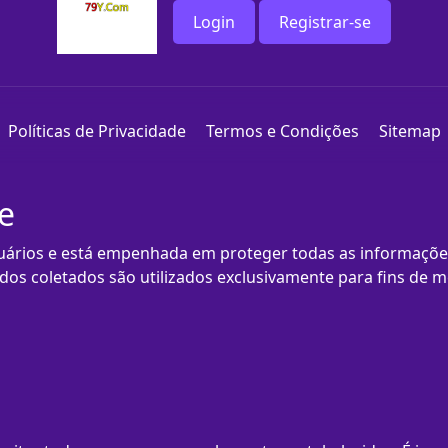
Login
Registrar-se
Políticas de Privacidade
Termos e Condições
Sitemap
de
suários e está empenhada em proteger todas as informaçõe
os coletados são utilizados exclusivamente para fins de m