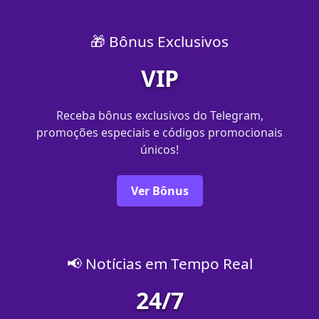
🎁 Bônus Exclusivos
VIP
Receba bônus exclusivos do Telegram,
promoções especiais e códigos promocionais
únicos!
Ver Bônus
📢 Notícias em Tempo Real
24/7