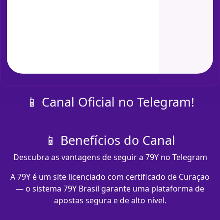
📱 Canal Oficial no Telegram!
📱 Benefícios do Canal
Descubra as vantagens de seguir a 79Y no Telegram
A 79Y é um site licenciado com certificado de Curaçao
— o sistema 79Y Brasil garante uma plataforma de
apostas segura e de alto nível.