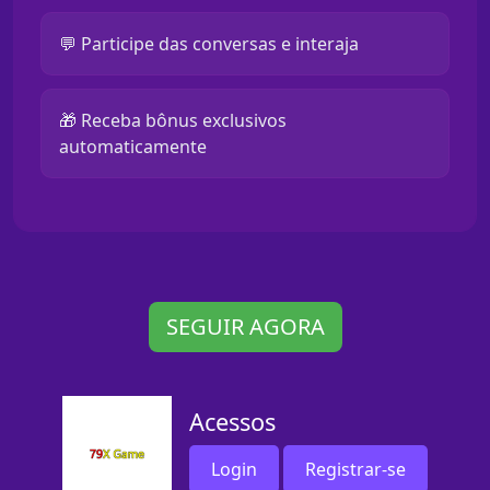
💬 Participe das conversas e interaja
🎁 Receba bônus exclusivos
automaticamente
SEGUIR AGORA
Acessos
Login
Registrar-se