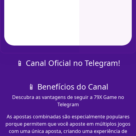
📱 Canal Oficial no Telegram!
📱 Benefícios do Canal
Descubra as vantagens de seguir a 79X Game no
Telegram
As apostas combinadas são especialmente populares
porque permitem que você aposte em múltiplos jogos
com uma única aposta, criando uma experiência de