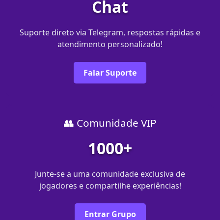
Chat
Suporte direto via Telegram, respostas rápidas e
atendimento personalizado!
Falar Suporte
👥 Comunidade VIP
1000+
Junte-se a uma comunidade exclusiva de
jogadores e compartilhe experiências!
Entrar Grupo