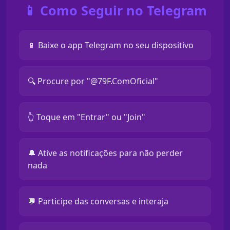
📱 Como Seguir no Telegram
📱 Baixe o app Telegram no seu dispositivo
🔍 Procure por "@79F.ComOficial"
👆 Toque em "Entrar" ou "Join"
🔔 Ative as notificações para não perder
nada
💬 Participe das conversas e interaja