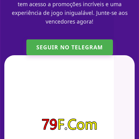
tem acesso a promoções incríveis e uma
experiência de jogo inigualável. Junte-se aos
vencedores agora!
SEGUIR NO TELEGRAM