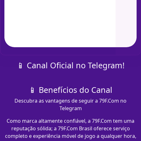
📱 Canal Oficial no Telegram!
📱 Benefícios do Canal
Descubra as vantagens de seguir a 79F.Com no
Telegram
Como marca altamente confiável, a 79F.Com tem uma
reputação sólida; a 79F.Com Brasil oferece serviço
completo e experiência móvel de jogo a qualquer hora,