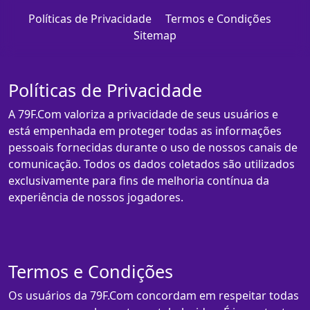
Políticas de Privacidade
Termos e Condições
Sitemap
Políticas de Privacidade
A 79F.Com valoriza a privacidade de seus usuários e
está empenhada em proteger todas as informações
pessoais fornecidas durante o uso de nossos canais de
comunicação. Todos os dados coletados são utilizados
exclusivamente para fins de melhoria contínua da
experiência de nossos jogadores.
Termos e Condições
Os usuários da 79F.Com concordam em respeitar todas