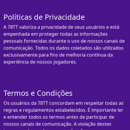
Políticas de Privacidade
A 78TT valoriza a privacidade de seus usuários e está
empenhada em proteger todas as informações
pessoais fornecidas durante o uso de nossos canais de
comunicação. Todos os dados coletados são utilizados
exclusivamente para fins de melhoria contínua da
experiência de nossos jogadores.
Termos e Condições
Os usuários da 78TT concordam em respeitar todas as
regras e regulamentos estabelecidos. É importante ler
e entender todos os termos antes de participar de
nossos canais de comunicação. A violação destes