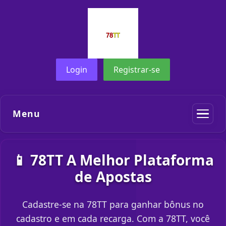
Login
Registrar-se
Menu
📱 78TT A Melhor Plataforma
de Apostas
Cadastre-se na 78TT para ganhar bônus no
cadastro e em cada recarga. Com a 78TT, você