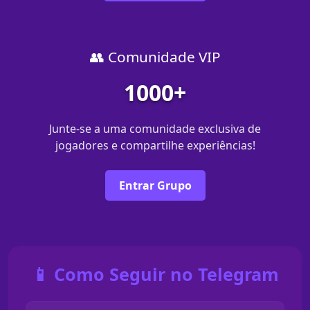
👥 Comunidade VIP
1000+
Junte-se a uma comunidade exclusiva de
jogadores e compartilhe experiências!
Entrar Grupo
📱 Como Seguir no Telegram