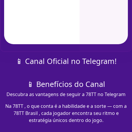
📱 Canal Oficial no Telegram!
📱 Benefícios do Canal
Descubra as vantagens de seguir a 78TT no Telegram
Na 78TT , o que conta é a habilidade e a sorte — com a
78TT Brasil , cada jogador encontra seu ritmo e
estratégia únicos dentro do jogo.