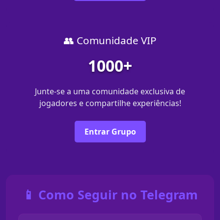
👥 Comunidade VIP
1000+
Junte-se a uma comunidade exclusiva de
jogadores e compartilhe experiências!
Entrar Grupo
📱 Como Seguir no Telegram