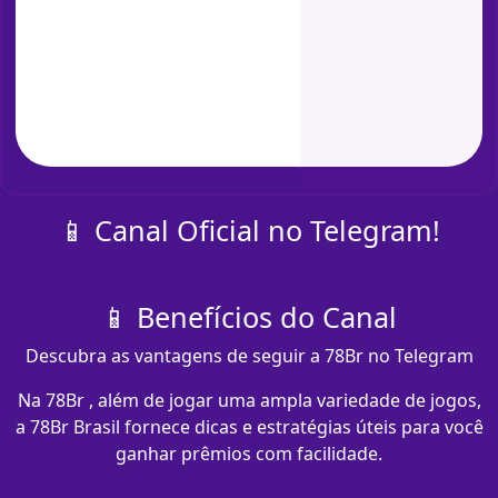
📱 Canal Oficial no Telegram!
📱 Benefícios do Canal
Descubra as vantagens de seguir a 78Br no Telegram
Na 78Br , além de jogar uma ampla variedade de jogos,
a 78Br Brasil fornece dicas e estratégias úteis para você
ganhar prêmios com facilidade.